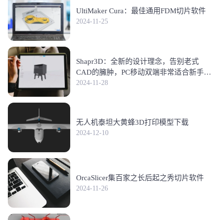
UltiMaker Cura：最佳通用FDM切片软件
2024-11-25
Shapr3D：全新的设计理念，告别老式
CAD的臃肿，PC移动双端非常适合新手学
习符合3D打印建模的未来
2024-11-28
无人机泰坦大黄蜂3D打印模型下载
2024-12-10
OrcaSlicer集百家之长后起之秀切片软件
2024-11-26