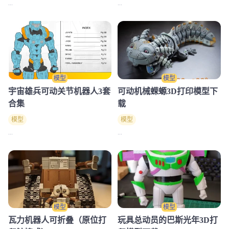
...
...
模型
模型
宇宙雄兵可动关节机器人3套
可动机械蝾螈3D打印模型下
合集
载
模型
模型
...
...
模型
模型
瓦力机器人可折叠（原位打
玩具总动员的巴斯光年3D打