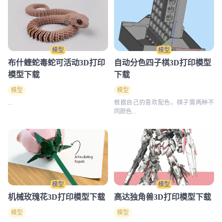
模型
模型
布什蝰蛇毒蛇可活动3D打印
自动分色四子棋3D打印模型
模型下载
下载
模型
模型
...
根据自己的喜欢配色，棋子需两种不
同颜色...
模型
模型
机械玫瑰花3D打印模型下载
高达独角兽3D打印模型下载
模型
模型