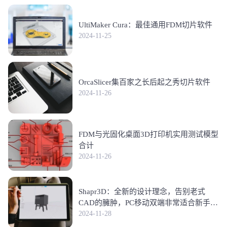
UltiMaker Cura：最佳通用FDM切片软件
2024-11-25
OrcaSlicer集百家之长后起之秀切片软件
2024-11-26
FDM与光固化桌面3D打印机实用测试模型
合计
2024-11-26
Shapr3D：全新的设计理念，告别老式
CAD的臃肿，PC移动双端非常适合新手学
习符合3D打印建模的未来
2024-11-28